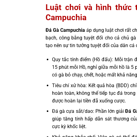
Luật chơi và hình thức
Campuchia
Đá Gà Campuchia
áp dụng luật chơi rất 
bạch, công bằng tuyệt đối cho cả chủ gà
tạo nên sự tin tưởng tuyệt đối của dân cá
Quy tắc tính điểm (Hồ đấu): Mỗi trận 
15 phút mỗi Hồ, nghỉ giữa mỗi hồ là 5 
có gà bỏ chạy, chết, hoặc mất khả năn
Tiêu chí xử hòa: Kết quả hòa (BDD) chỉ
hoàn toàn, không thể tiếp tục đá tron
được hoàn lại tiền đã xuống cược.
Đá gà cựa sắt/dao: Phần lớn giải
Đá G
giúp tăng tính hấp dẫn sát thương củ
cực kỳ khốc liệt.