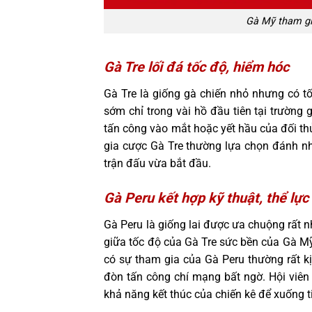
Gà Mỹ tham gi
Gà Tre lối đá tốc độ, hiểm hóc
Gà Tre là giống gà chiến nhỏ nhưng có tố
sớm chỉ trong vài hồ đầu tiên tại trường
tấn công vào mắt hoặc yết hầu của đối thủ
gia cược Gà Tre thường lựa chọn đánh nh
trận đấu vừa bắt đầu.
Gà Peru kết hợp kỹ thuật, thể lực
Gà Peru là giống lai được ưa chuộng rất n
giữa tốc độ của Gà Tre sức bền của Gà Mỹ,
có sự tham gia của Gà Peru thường rất kịc
đòn tấn công chí mạng bất ngờ. Hội viên
khả năng kết thúc của chiến kê để xuống t