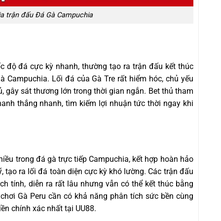
a trận đấu Đá Gà Campuchia
c độ đá cực kỳ nhanh, thường tạo ra trận đấu kết thúc
 gà Campuchia. Lối đá của Gà Tre rất hiểm hóc, chủ yếu
, gây sát thương lớn trong thời gian ngắn. Bet thủ tham
anh thắng nhanh, tìm kiếm lợi nhuận tức thời ngay khi
hiều trong đá gà trực tiếp Campuchia, kết hợp hoàn hảo
 tạo ra lối đá toàn diện cực kỳ khó lường. Các trận đấu
h tính, diễn ra rất lâu nhưng vẫn có thể kết thúc bằng
 chơi Gà Peru cần có khả năng phân tích sức bền cùng
iền chính xác nhất tại UU88.