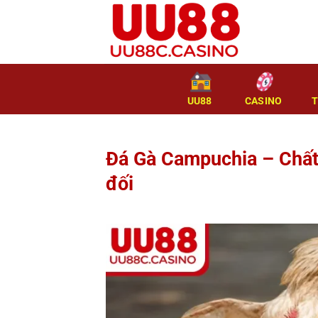
UU88
CASINO
Đá Gà Campuchia – Chất 
đối