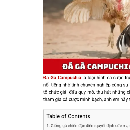
Đá Gà Campuchia
là loại hình cá cược t
nổi tiếng nhờ tính chuyên nghiệp cùng sự
tổ chức giải đấu quy mô, thu hút những ch
tham gia cá cược minh bạch, anh em hãy 
Table of Contents
Giống gà chiến đặc điểm quyết định sức mạ