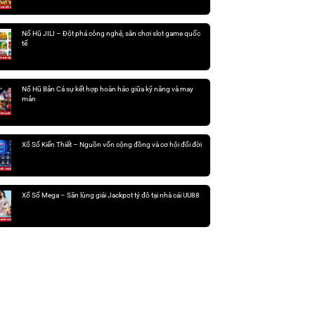
–
cược
minh
Nổ
Nguồn
thủ
bạch
Hũ
gốc
tuyệt
Nổ Hũ JILI – Đột phá công nghệ, sân chơi slot game quốc
Tài
hợp
đối
tế
Xỉu
pháp
–
Chức năng bình luận bị tắt
ở
cùng
Cơn
Nổ
kèo
sốt
Hũ
cược
Nổ Hũ Bắn Cá sự kết hợp hoàn hảo giữa kỹ năng và may
kết
JILI
xanh
mắn
hợp
–
chín
Chức năng bình luận bị tắt
ở
giữa
Đột
Nổ
Slot
phá
Hũ
Game
công
Xổ Số Kiến Thiết – Nguồn vốn cộng đồng và cơ hội đổi đời
Bắn
và
nghệ,
Chức năng bình luận bị tắt
ở
Cá
Sicbo
sân
Xổ
sự
chơi
Số
kết
slot
Xổ Số Mega – Săn lùng giải Jackpot tỷ đô tại nhà cái UU88
Kiến
hợp
game
Thiết
hoàn
Chức năng bình luận bị tắt
ở
quốc
–
hảo
Xổ
tế
Nguồn
giữa
Số
vốn
kỹ
Mega
cộng
năng
–
đồng
và
Săn
và
may
lùng
cơ
mắn
giải
hội
Jackpot