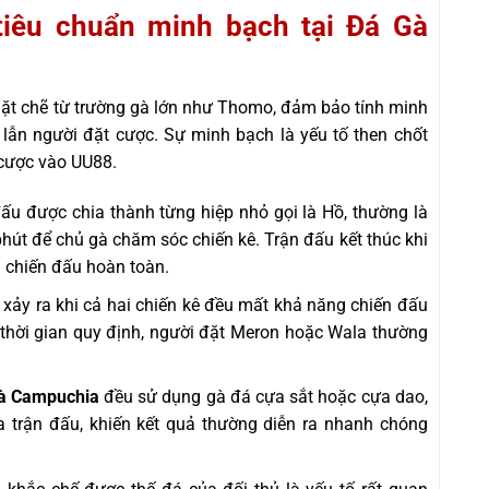
 tiêu chuẩn minh bạch tại Đá Gà
chặt chẽ từ trường gà lớn như Thomo, đảm bảo tính minh
 lẫn người đặt cược. Sự minh bạch là yếu tố then chốt
 cược vào UU88.
đấu được chia thành từng hiệp nhỏ gọi là Hồ, thường là
phút để chủ gà chăm sóc chiến kê. Trận đấu kết thúc khi
g chiến đấu hoàn toàn.
 xảy ra khi cả hai chiến kê đều mất khả năng chiến đấu
g thời gian quy định, người đặt Meron hoặc Wala thường
à Campuchia
đều sử dụng gà đá cựa sắt hoặc cựa dao,
a trận đấu, khiến kết quả thường diễn ra nhanh chóng