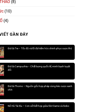
 THAO
(8)
tức
(10)
SỐ
(4)
 VIẾT GẦN ĐÂY
Đá Gà Tre – Tốc độ và lối đá hiểm hóc chinh phục cược thủ
Chức năng bình luận bị tắt
ở
Đá
Gà
Đá Gà Campuchia – Chất lượng quốc tế, minh bạch tuyệt
Tre
đối
–
Tốc
Chức năng bình luận bị tắt
ở
độ
Đá
và
Gà
Đá Gà Thomo – Nguồn gốc hợp pháp cùng kèo cược xanh
lối
Campuchia
chín
đá
–
Chức năng bình luận bị tắt
ở
hiểm
Chất
Đá
hóc
lượng
Gà
chinh
quốc
Nổ Hũ Tài Xỉu – Cơn sốt kết hợp giữa Slot Game và Sicbo
Thomo
phục
tế,
Chức năng bình luận bị tắt
ở