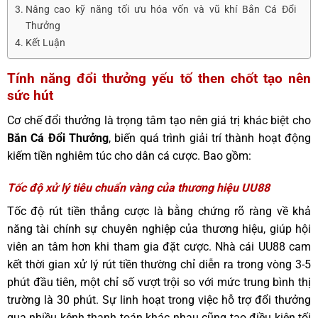
Nâng cao kỹ năng tối ưu hóa vốn và vũ khí Bắn Cá Đổi
Thưởng
Kết Luận
Tính năng đổi thưởng yếu tố then chốt tạo nên
sức hút
Cơ chế đổi thưởng là trọng tâm tạo nên giá trị khác biệt cho
Bắn Cá Đổi Thưởng
, biến quá trình giải trí thành hoạt động
kiếm tiền nghiêm túc cho dân cá cược. Bao gồm:
Tốc độ xử lý tiêu chuẩn vàng của thương hiệu UU88
Tốc độ rút tiền thắng cược là bằng chứng rõ ràng về khả
năng tài chính sự chuyên nghiệp của thương hiệu, giúp hội
viên an tâm hơn khi tham gia đặt cược. Nhà cái UU88 cam
kết thời gian xử lý rút tiền thường chỉ diễn ra trong vòng 3-5
phút đầu tiên, một chỉ số vượt trội so với mức trung bình thị
trường là 30 phút. Sự linh hoạt trong việc hỗ trợ đổi thưởng
qua nhiều kênh thanh toán khác nhau cũng tạo điều kiện tối