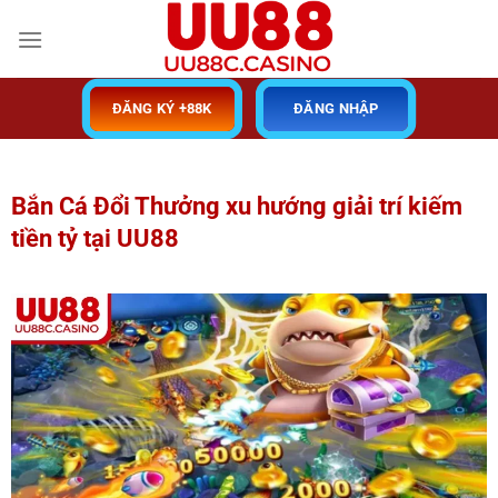
ĐĂNG KÝ +88K
ĐĂNG NHẬP
Bắn Cá Đổi Thưởng xu hướng giải trí kiếm
tiền tỷ tại UU88