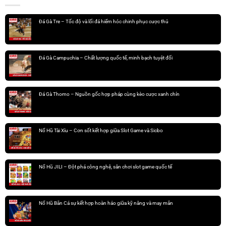
Đá Gà Tre – Tốc độ và lối đá hiểm hóc chinh phục cược thủ
Chức năng bình luận bị tắt
ở
Đá
Gà
Đá Gà Campuchia – Chất lượng quốc tế, minh bạch tuyệt đối
Tre
–
Chức năng bình luận bị tắt
ở
Tốc
Đá
độ
Gà
và
Đá Gà Thomo – Nguồn gốc hợp pháp cùng kèo cược xanh chín
Campuchia
lối
–
Chức năng bình luận bị tắt
ở
đá
Chất
Đá
hiểm
lượng
Gà
hóc
quốc
Nổ Hũ Tài Xỉu – Cơn sốt kết hợp giữa Slot Game và Sicbo
Thomo
chinh
tế,
–
Chức năng bình luận bị tắt
ở
phục
minh
Nguồn
Nổ
cược
bạch
gốc
Hũ
thủ
tuyệt
hợp
Nổ Hũ JILI – Đột phá công nghệ, sân chơi slot game quốc tế
Tài
đối
pháp
Xỉu
Chức năng bình luận bị tắt
ở
cùng
–
Nổ
kèo
Cơn
Hũ
cược
sốt
Nổ Hũ Bắn Cá sự kết hợp hoàn hảo giữa kỹ năng và may mắn
JILI
xanh
kết
–
Chức năng bình luận bị tắt
ở
chín
hợp
Đột
Nổ