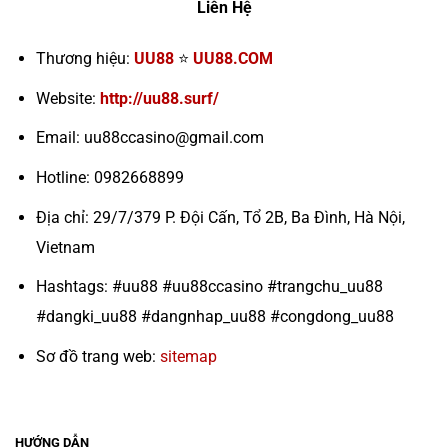
Liên Hệ
Thương hiệu:
UU88
⭐️
UU88.COM
Website:
http://uu88.surf/
Email:
uu88ccasino@gmail.com
Hotline: 0982668899
Địa chỉ: 29/7/379 P. Đội Cấn, Tổ 2B, Ba Đình, Hà Nội,
Vietnam
Hashtags: #uu88 #uu88ccasino #trangchu_uu88
#dangki_uu88 #dangnhap_uu88 #congdong_uu88
Sơ đồ trang web:
sitemap
HƯỚNG DẪN