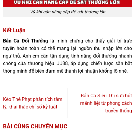
Vũ khí cần nâng cấp để sát thương lớn
Kết Luận
Bắn Cá Đổi Thưởng
là minh chứng cho thấy giải trí trực
tuyến hoàn toàn có thể mang lại nguồn thu nhập lớn cho
ngư thủ. Anh em cần tận dụng tính năng đổi thưởng nhanh
chóng của thương hiệu UU88, áp dụng chiến lược săn bắt
thông minh để biến đam mê thành lợi nhuận khổng lồ nhé.
Bắn Cá Siêu Thị sức hút
Kèo Thẻ Phạt phân tích tâm
mãnh liệt từ phong cách
lý, khai thác chỉ số kỷ luật
truyền thống
BÀI CÙNG CHUYÊN MỤC