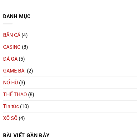
DANH MỤC
BẮN CÁ
(4)
CASINO
(8)
ĐÁ GÀ
(5)
GAME BÀI
(2)
NỔ HŨ
(3)
THỂ THAO
(8)
Tin tức
(10)
XỔ SỐ
(4)
BÀI VIẾT GẦN ĐÂY