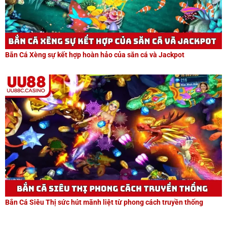
Bắn Cá Xèng sự kết hợp hoàn hảo của săn cá và Jackpot
Bắn Cá Siêu Thị sức hút mãnh liệt từ phong cách truyền thống