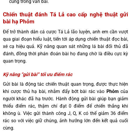
cùng trong ván bài.
Chiến thuật đánh Tá Lả cao cấp nghệ thuật gửi
bài hạ Phỏm
Để trở thành dân cá cược Tá Lả lão luyện, anh em cần vượt
qua giai đoạn hiểu luật, tiến tới áp dụng chiến thuật đọc bài,
xé cạ hiệu quả. Kỹ năng quan sát những lá bài đối thủ đã
đánh, đồng thời phán đoán bài họ đang chờ là điều cực kỳ
quan trọng.
Kỹ năng “gửi bài” tối ưu điểm rác
Gửi bài là động tác chiến thuật quan trọng, được thực hiện
khi cược thủ hạ bài, nhằm đẩy bớt bài rác vào
Phỏm
của
người khác đã hạ trước. Hành động gửi bài giúp bạn giảm
thiểu điểm rác, thậm chí đạt 0 điểm để chiến thắng khi
không ù. Việc gửi thành công J, Q, K có thể giảm 36 điểm
rác so với việc giữ chúng, ảnh hưởng lớn đến kết quả cuối
cùng.