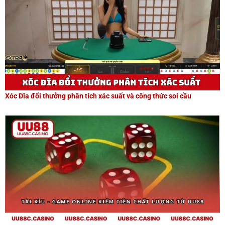
Xóc Đĩa đổi thưởng phân tích xác suất và công thức soi cầu