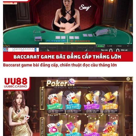
Baccarat game bài đẳng cấp, chiến thuật đọc cầu thắng lớn