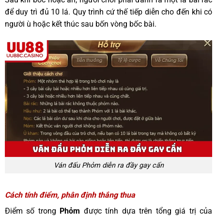
để duy trì đủ 10 lá. Quy trình cứ thế tiếp diễn cho đến khi có
người ù hoặc kết thúc sau bốn vòng bốc bài.
Ván đấu Phỏm diễn ra đầy gay cấn
Cách tính điểm, phân định thắng thua
Điểm số trong
Phỏm
được tính dựa trên tổng giá trị của