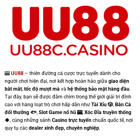
🎰
UU88
– thiên đường cá cược trực tuyến dành cho
người chơi hiện đại, nơi kết hợp hoàn hảo giữa
giao diện
bắt mắt
,
tốc độ mượt mà
và
hệ thống bảo mật hàng đầu
.
Tại đây, bạn sẽ được đắm chìm trong thế giới giải trí đỉnh
cao với hàng loạt trò chơi hấp dẫn như
Tài Xỉu 🎲
,
Bắn Cá
đổi thưởng 🐟
,
Slot Game nổ hũ 🎰
,
Xóc Đĩa truyền thống
🍀
, cùng những sảnh
Casino trực tuyến
chuẩn quốc tế, nơi
quy tụ các
dealer xinh đẹp, chuyên nghiệp
.