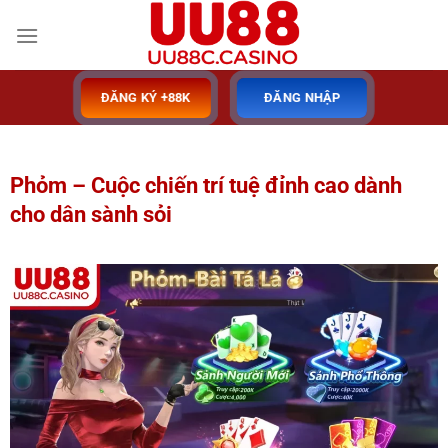
ĐĂNG KÝ +88K
ĐĂNG NHẬP
Phỏm – Cuộc chiến trí tuệ đỉnh cao dành
cho dân sành sỏi