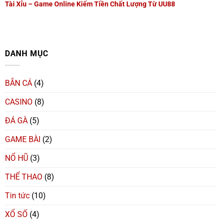
Tài Xỉu – Game Online Kiếm Tiền Chất Lượng Từ UU88
DANH MỤC
BẮN CÁ
(4)
CASINO
(8)
ĐÁ GÀ
(5)
GAME BÀI
(2)
NỔ HŨ
(3)
THỂ THAO
(8)
Tin tức
(10)
XỔ SỐ
(4)