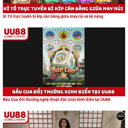
Xì Tố trực tuyến bí kíp cân bằng giữa may rủi và kỹ năng
Bầu Cua đổi thưởng nghệ thuật đặt cược kinh điển tại UU88