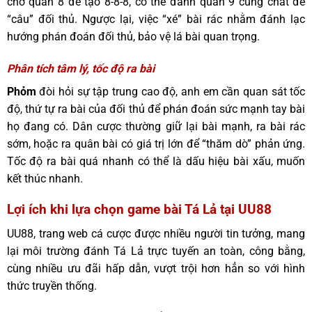
chờ quân 8 để tạo 8-8-8, có thể đánh quân 9 cùng chất để
“câu” đối thủ. Ngược lại, việc “xé” bài rác nhằm đánh lạc
hướng phán đoán đối thủ, bảo vệ lá bài quan trọng.
Phân tích tâm lý, tốc độ ra bài
Phỏm
đòi hỏi sự tập trung cao độ, anh em cần quan sát tốc
độ, thứ tự ra bài của đối thủ để phán đoán sức mạnh tay bài
họ đang có. Dân cược thường giữ lại bài mạnh, ra bài rác
sớm, hoặc ra quân bài có giá trị lớn để “thăm dò” phản ứng.
Tốc độ ra bài quá nhanh có thể là dấu hiệu bài xấu, muốn
kết thúc nhanh.
Lợi ích khi lựa chọn game bài Tá Lả tại UU88
UU88, trang web cá cược được nhiều người tin tưởng, mang
lại môi trường đánh Tá Lả trực tuyến an toàn, công bằng,
cùng nhiều ưu đãi hấp dẫn, vượt trội hơn hẳn so với hình
thức truyền thống.