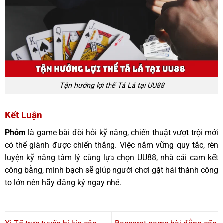
Tận hưởng lợi thế Tá Lả tại UU88
Kết Luận
Phỏm
là game bài đòi hỏi kỹ năng, chiến thuật vượt trội mới
có thể giành được chiến thắng. Việc nắm vững quy tắc, rèn
luyện kỹ năng tâm lý cùng lựa chọn UU88, nhà cái cam kết
công bằng, minh bạch sẽ giúp người chơi gặt hái thành công
to lớn nên hãy đăng ký ngay nhé.