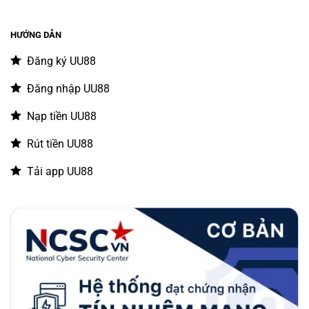
HƯỚNG DẪN
Đăng ký UU88
Đăng nhập UU88
Nạp tiền UU88
Rút tiền UU88
Tải app UU88