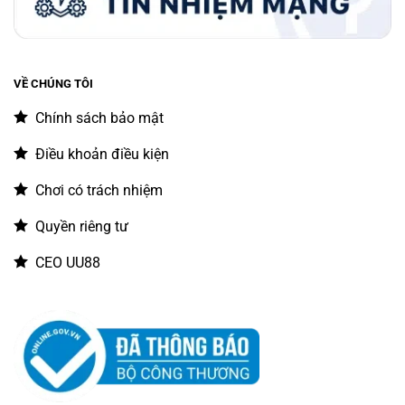
VỀ CHÚNG TÔI
Chính sách bảo mật
Điều khoản điều kiện
Chơi có trách nhiệm
Quyền riêng tư
CEO UU88