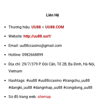
Liên Hệ
Thương hiệu:
UU88
⭐️
UU88.COM
Website:
http://uu88.surf/
Email:
uu88ccasino@gmail.com
Hotline: 0982668899
Địa chỉ: 29/7/379 P. Đội Cấn, Tổ 2B, Ba Đình, Hà Nội,
Vietnam
Hashtags: #uu88 #uu88ccasino #trangchu_uu88
#dangki_uu88 #dangnhap_uu88 #congdong_uu88
Sơ đồ trang web:
sitemap