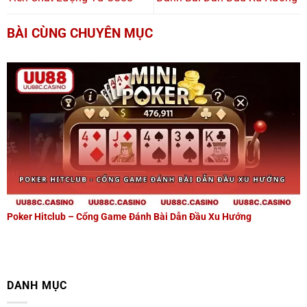
BÀI CÙNG CHUYÊN MỤC
Poker Hitclub – Cổng Game Đánh Bài Dẫn Đầu Xu Hướng
DANH MỤC