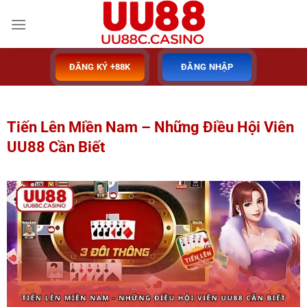
ĐĂNG KÝ +88K
ĐĂNG NHẬP
Tiến Lên Miền Nam – Những Điều Hội Viên
UU88 Cần Biết