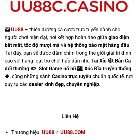
🎰
UU88
– thiên đường cá cược trực tuyến dành cho
người chơi hiện đại, nơi kết hợp hoàn hảo giữa
giao diện
bắt mắt
,
tốc độ mượt mà
và
hệ thống bảo mật hàng đầu
.
Tại đây, bạn sẽ được đắm chìm trong thế giới giải trí đỉnh
cao với hàng loạt trò chơi hấp dẫn như
Tài Xỉu 🎲
,
Bắn Cá
đổi thưởng 🐟
,
Slot Game nổ hũ 🎰
,
Xóc Đĩa truyền thống
🍀
, cùng những sảnh
Casino trực tuyến
chuẩn quốc tế, nơi
quy tụ các
dealer xinh đẹp, chuyên nghiệp
.
Liên Hệ
Thương hiệu:
UU88
⭐️
UU88.COM