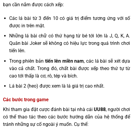
bạn cần nắm được cách xếp:
Các lá bài từ 3 đến 10 có giá trị điểm tương ứng với số
được in trên mặt.
Những lá bài chữ có thứ hạng từ bé tới lớn là J, Q, K, A.
Quân bài Joker sẽ không có hiệu lực trong quá trình chơi
tiến lên.
Trong phiên bản
tiến lên miền nam
, các lá bài sẽ xét dựa
vào cả chất. Trong đó, chất bài được xếp theo thứ tự từ
cao tới thấp là cơ, rô, tép và bích.
Lá bài 2 (heo) được xem là lá giá trị cao nhất.
Các bước trong game
Khi tham gia đặt cược đánh bài tại nhà cái
UU88
, người chơi
có thể thao tác theo các bước hướng dẫn của hệ thống để
tránh những sự cố ngoài ý muốn. Cụ thể: