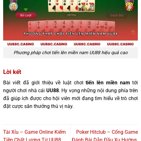
Phương pháp chơi tiến lên miền nam UU88 hiệu quả cao
Lời kết
Bài viết đã giới thiệu về luật chơi
tiến lên miền nam
tới
người chơi nhà cái
UU88
. Hy vọng những nội dung phía trên
đã giúp ích được cho hội viên mới đang tìm hiểu về trò chơi
đặt cược săn thưởng thú vị này.
Tài Xỉu – Game Online Kiếm
Poker Hitclub – Cổng Game
Tiền Chất Lượng Từ UU88
Đánh Bài Dẫn Đầu Xu Hướng