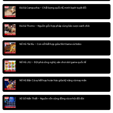
Gà
Đá Gà Campuchia – Chất lượng quốc tế, minh bạch tuyệt đối
Tre
–
Chức năng bình luận bị tắt
ở
Tốc
Đá
độ
Gà
và
Đá Gà Thomo – Nguồn gốc hợp pháp cùng kèo cược xanh chín
Campuchia
lối
–
Chức năng bình luận bị tắt
ở
đá
Chất
Đá
hiểm
lượng
Gà
hóc
quốc
Nổ Hũ Tài Xỉu – Cơn sốt kết hợp giữa Slot Game và Sicbo
Thomo
chinh
tế,
–
Chức năng bình luận bị tắt
ở
phục
minh
Nguồn
Nổ
cược
bạch
gốc
Hũ
thủ
tuyệt
hợp
Nổ Hũ JILI – Đột phá công nghệ, sân chơi slot game quốc tế
Tài
đối
pháp
Xỉu
Chức năng bình luận bị tắt
ở
cùng
–
Nổ
kèo
Cơn
Hũ
cược
sốt
Nổ Hũ Bắn Cá sự kết hợp hoàn hảo giữa kỹ năng và may mắn
JILI
xanh
kết
–
Chức năng bình luận bị tắt
ở
chín
hợp
Đột
Nổ
giữa
phá
Hũ
Slot
công
Xổ Số Kiến Thiết – Nguồn vốn cộng đồng và cơ hội đổi đời
Bắn
Game
nghệ,
Cá
Chức năng bình luận bị tắt
ở
và
sân
sự
Xổ
Sicbo
chơi
kết
Số