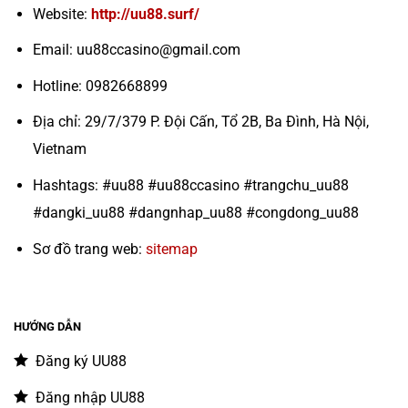
Website:
http://uu88.surf/
Email:
uu88ccasino@gmail.com
Hotline: 0982668899
Địa chỉ: 29/7/379 P. Đội Cấn, Tổ 2B, Ba Đình, Hà Nội,
Vietnam
Hashtags: #uu88 #uu88ccasino #trangchu_uu88
#dangki_uu88 #dangnhap_uu88 #congdong_uu88
Sơ đồ trang web:
sitemap
HƯỚNG DẪN
Đăng ký UU88
Đăng nhập UU88